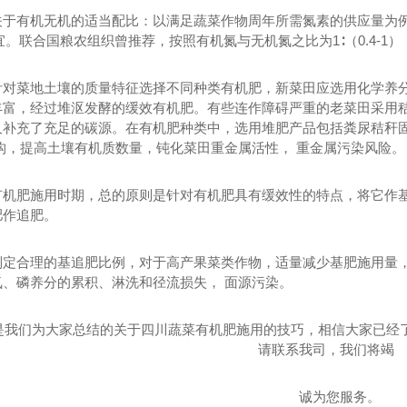
关于有机无机的适当配比：以满足蔬菜作物周年所需氮素的供应量为
%为宜。联合国粮农组织曾推荐，按照有机氮与无机氮之比为1∶（0.4-
针对菜地土壤的质量特征选择不同种类有机肥，新菜田应选用化学养分
丰富，经过堆沤发酵的缓效有机肥。有些连作障碍严重的老菜田采用
又补充了充足的碳源。在有机肥种类中，选用堆肥产品包括粪尿秸秆
构，提高土壤有机质数量，钝化菜田重金属活性， 重金属污染风险。
有机肥施用时期，总的原则是针对有机肥具有缓效性的特点，将它作
肥作追肥。
制定合理的基追肥比例，对于高产果菜类作物，适量减少基肥施用量
氮、磷养分的累积、淋洗和径流损失， 面源污染。
是我们为大家总结的关于四川蔬菜有机肥施用的技巧，相信大家已经
请联系我司，我们将竭
诚为您服务。