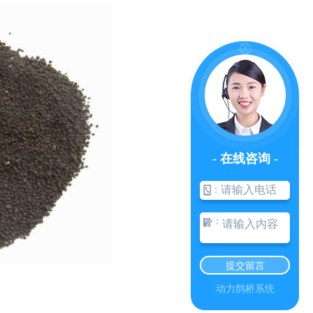
- 在线咨询 -
：
四川蔬菜有机肥
：
提交留言
动力鹊桥系统