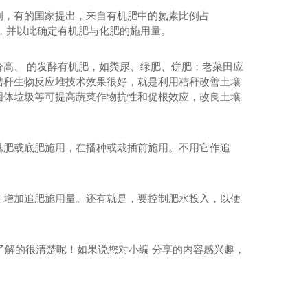
例，有的国家提出，来自有机肥中的氮素比例占
1），并以此确定有机肥与化肥的施用量。
高、 的发酵有机肥，如粪尿、绿肥、饼肥；老菜田应
秸秆生物反应堆技术效果很好，就是利用秸秆改善土壤
固体垃圾等可提高蔬菜作物抗性和促根效应，改良土壤
基肥或底肥施用，在播种或栽插前施用。不用它作追
，增加追肥施用量。还有就是，要控制肥水投入，以便
了解的很清楚呢！如果说您对小编 分享的内容感兴趣，