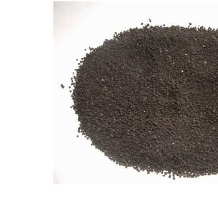
肥厂家
四川果树有机肥