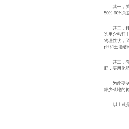
其一，
50%-60
其二，
选用含秸秆
物理性状，
pH和土壤结
其三，
肥，要用化
为此要
减少菜地的
以上就