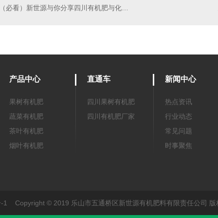
（必看）新世源与你分享四川有机肥与化肥搭配起，效果会更好哦！
产品中心
直通车
新闻中心
果树有机肥
四川果树有机肥
热点资讯
蔬菜有机肥
四川有机肥厂家
行业动态
茶叶有机肥
常见问题
烟叶有机肥
时事聚焦
-1
Copyright © 2019 乐山市五通桥区新世源有机肥料有限责任公司