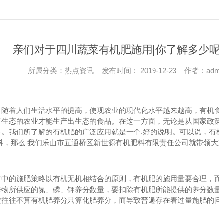
四川蔬菜有机肥销售
四川有
亲们对于四川蔬菜有机肥施用|你了解多少
所属分类：热点资讯 发布时间： 2019-12-23 作者：adm
龙虾有机肥
，随着人们生活水平的提高，使现农业的现代化水平越来越高，有机
有生态的农业才能生产出生态的食品。在这一方面，无论是从国家政
持。我们所了解的有机肥的广泛应用就是一个.好的说明。可以说，有
料，那么 我们
乐山市五通桥区新世源有机肥料有限责任公司就带领大
产中的施肥策略以有机无机相结合的原则，有机肥的施用量要合理，
作物所供应的氮、磷、钾养分数量，要扣除有机肥所能提供的养分数
农往往不算有机肥养分只算化肥养分，而导致普遍存在着过量施肥的