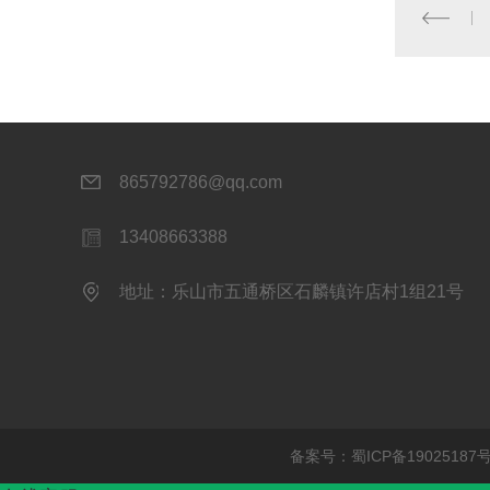
865792786@qq.com
13408663388
地址：乐山市五通桥区石麟镇许店村1组21号
备案号：
蜀ICP备19025187号